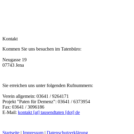
Kontakt
Kommen Sie uns besuchen im Tatenbüro:
Neugasse 19
07743 Jena
Sie erreichen uns unter folgenden Rufnummern:
Verein allgemein: 03641 / 9264171
Projekt "Paten für Demenz": 03641 / 6373954
Fax: 03641 / 3096186
E-Mail:
kontakt [at] tausendtaten [dot] de
Startseite
|
Impressum
|
Datenschutzerklärung